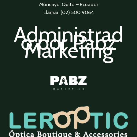
Moncayo. Quito – Ecuador
Llamar: (02) 500 9064
Administrad
o por Pabz
Marketing