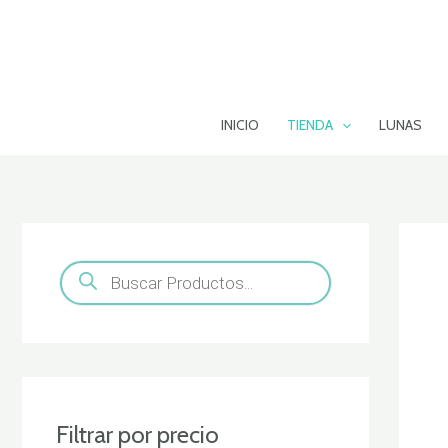
Ir
al
contenido
INICIO
TIENDA
LUNAS
B
ú
s
q
u
e
d
a
d
e
Filtrar por precio
p