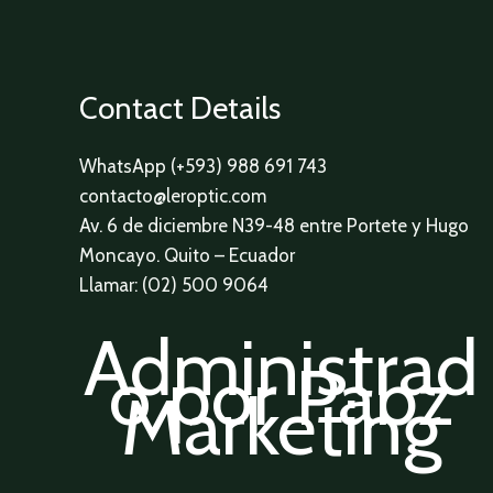
Contact Details
WhatsApp (+593) 988 691 743
contacto@leroptic.com
Av. 6 de diciembre N39-48 entre Portete y Hugo
Moncayo. Quito – Ecuador
Llamar: (02) 500 9064
Administrad
o por Pabz
Marketing