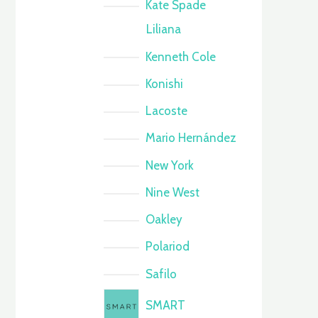
Kate Spade
Liliana
Kenneth Cole
Konishi
Lacoste
Mario Hernández
New York
Nine West
Oakley
Polariod
Safilo
SMART