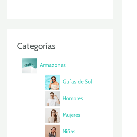
r
o
d
u
c
t
o
s
Categorías
Armazones
Gafas de Sol
Hombres
Mujeres
Niñas