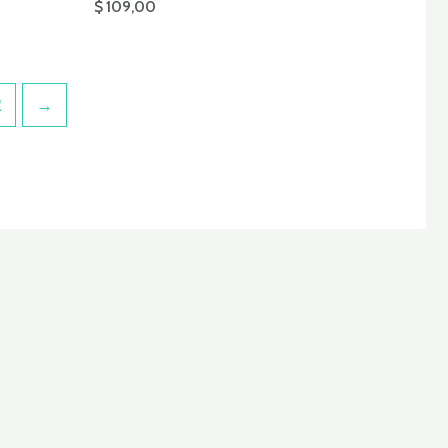
$
109,00
2
→