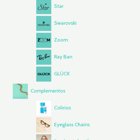
Star
Swarovski
Zoom
Ray Ban
GLÜCK
Complementos
Colirios
Eyeglass Chains