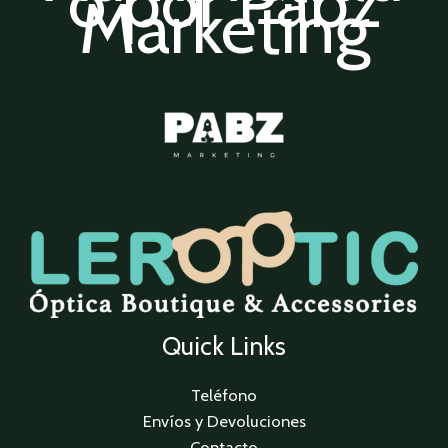
o por Pabz
Marketing
Quick Links
Teléfono
Envíos y Devoluciones
Contacto