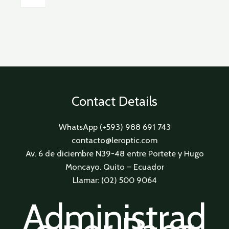
Contact Details
WhatsApp (+593) 988 691 743
contacto@leroptic.com
Av. 6 de diciembre N39-48 entre Portete y Hugo
Moncayo. Quito – Ecuador
Llamar: (02) 500 9064
Administrad