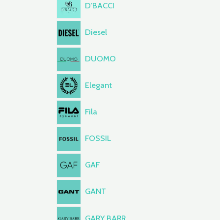
D’BACCI
Diesel
DUOMO
Elegant
Fila
FOSSIL
GAF
GANT
GARY BARR