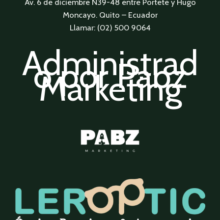
Av. 6 de diciembre N39-48 entre Portete y Hugo
Moncayo. Quito – Ecuador
Llamar: (02) 500 9064
Administrad
o por Pabz
Marketing