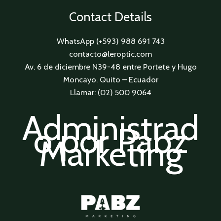
Contact Details
WhatsApp (+593) 988 691 743
contacto@leroptic.com
Av. 6 de diciembre N39-48 entre Portete y Hugo
Moncayo. Quito – Ecuador
Llamar: (02) 500 9064
Administrad
o por Pabz
Marketing