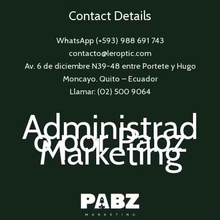
Contact Details
WhatsApp (+593) 988 691 743
contacto@leroptic.com
Av. 6 de diciembre N39-48 entre Portete y Hugo
Moncayo. Quito – Ecuador
Llamar: (02) 500 9064
Administrad
o por Pabz
Marketing