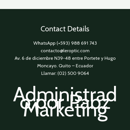
Contact Details
WhatsApp (+593) 988 691 743
contacto@leroptic.com
Av. 6 de diciembre N39-48 entre Portete y Hugo
Moncayo. Quito – Ecuador
Llamar: (02) 500 9064
Administrad
o por Pabz
Marketing